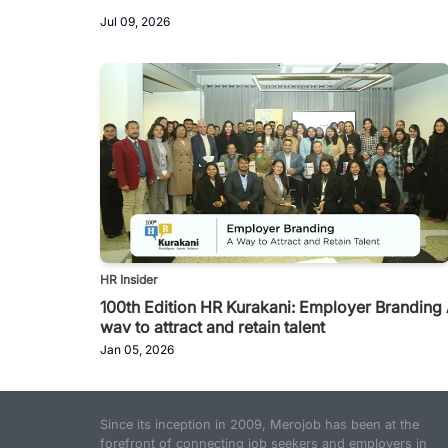
Jul 09, 2026
HR Insider
100th Edition HR Kurakani: Employer Branding
way to attract and retain talent
Jan 05, 2026
Since its inception in 2009, Merojob has been at the
forefront of connecting job seekers and employers in