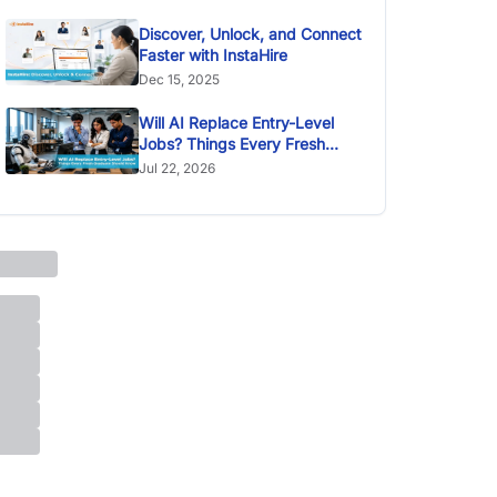
Discover, Unlock, and Connect
Faster with InstaHire
Dec 15, 2025
Will AI Replace Entry-Level
Jobs? Things Every Fresh
Graduate Should Know
Jul 22, 2026