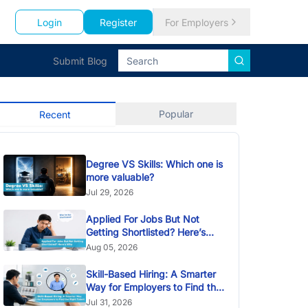
Login
Register
For Employers
Submit Blog
Popular
Recent
Degree VS Skills: Which one is
more valuable?
Jul 29, 2026
Applied For Jobs But Not
Getting Shortlisted? Here’s
Why
Aug 05, 2026
Skill-Based Hiring: A Smarter
Way for Employers to Find the
Right Talent
Jul 31, 2026