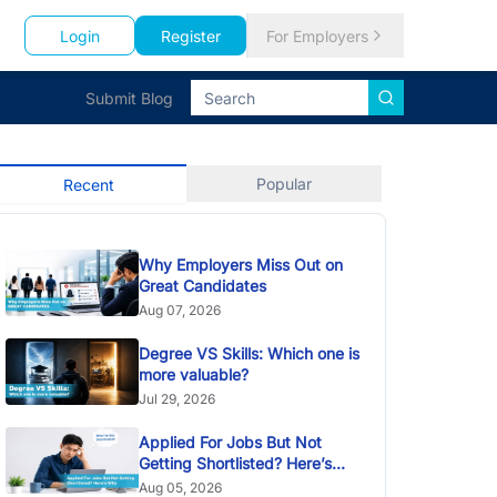
Login
Register
For Employers
Submit Blog
Popular
Recent
Why Employers Miss Out on
Great Candidates
Aug 07, 2026
Degree VS Skills: Which one is
more valuable?
Jul 29, 2026
Applied For Jobs But Not
Getting Shortlisted? Here’s
Why
Aug 05, 2026