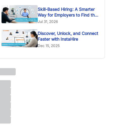
Skill-Based Hiring: A Smarter
Way for Employers to Find the
Right Talent
Jul 31, 2026
Discover, Unlock, and Connect
Faster with InstaHire
Dec 15, 2025