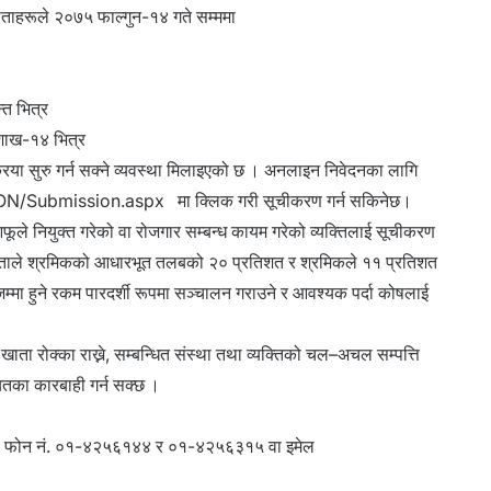
ाताहरूले
२०७५ फाल्गुन-१४ गते सम्ममा
मसान्त भित्र
शाख-१४ भित्र
ा सुरु गर्न सक्ने व्यवस्था मिलाइएको छ
।
अनलाइन
नि
वेदनका लागि
ION/Submission.aspx
मा क्लिक गरी सूचीकरण गर्न सकिनेछ​।
ले नियुक्त गरेको वा रोजगार सम्बन्ध कायम गरेको व्यक्तिलाई सूचीकरण
रदाताले श्रमिकको आधारभूत तलबको २० प्रतिशत र श्रमिकले ११ प्रतिशत
म्मा हुने रकम पारदर्शी रूपमा सञ्चालन गराउने र आवश्यक पर्दा कोषलाई
ता रोक्का राख्ने
,
सम्बन्धित संस्था तथा व्यक्तिको चल–अचल सम्पत्ति
ायतका कारबाही गर्न सक्छ
।
यको फोन नं. ०१-४२५६१४४ र ०१-४२५६३१५ वा इमेल