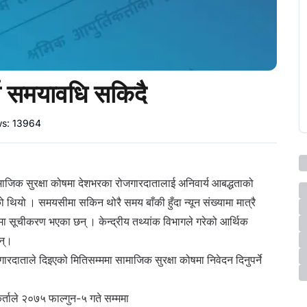
ता समयावधि सकिदै
ws:
13964
ाजिक सुरक्षा कोषमा देशभरका रोजगारदातालाई अनिवार्य आबद्धताको
को थियो
।
समयसीमा सकिन थोरै समय बाँकी हुँदा न्यून संख्यामा मात्रै
ेषमा सूचीकरण भएका छन्
।
केन्द्रीय
तथ्यांक
विभागले
गरेको
आर्थिक
न्।
ारदाताले दिइएको मितिसम्ममा सामाजिक सुरक्षा कोषमा निवेदन दिनुपर्ने
्ताले
२०७५ फाल्गुन-५ गते सम्ममा