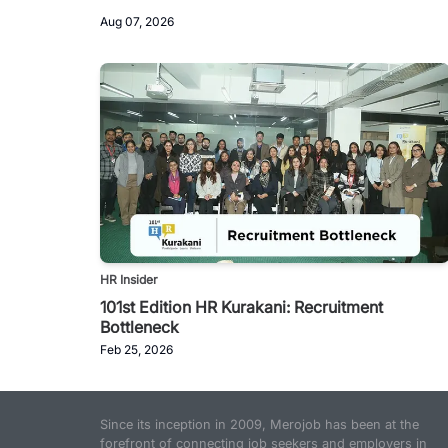
Aug 07, 2026
HR Insider
101st Edition HR Kurakani: Recruitment
Bottleneck
Feb 25, 2026
Since its inception in 2009, Merojob has been at the
forefront of connecting job seekers and employers in