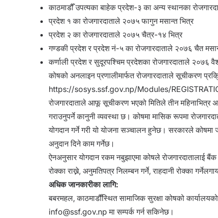
काठमाडौँ उपत्यका बाहेक प्रदेश-३ का अन्य स्थानका रोजगारद
प्रदेश १ का रोजगारदाताले
२०७५ फागुन मसान्त भित्र
प्रदेश २ का रोजगारदाताले
२०७५
चैत्र-१४ भित्र
गण्डकी प्रदेश र प्रदेश नं-५ का रोजगारदाताले
२०७६ चैत 
कर्णाली प्रदेश र सुदूरपश्चिम प्रदेशका रोजगारदाताले
२०७६ वै
कोषको अनलाइन प्रणालीमार्फत रोजगारदाताले सूचीकरण प्रक्रिय
https://sosys.ssf.gov.np/Modules/REGISTRAT
रोजगारदाताले आफू सूचीकरण भएको मितिले तीन महिनाभित्र आफू
गराउनुपर्ने कानुनी व्यवस्था छ। कोषमा मासिक रूपमा रोजगा
योगदान गर्ने गरी यो योजना सञ्चालन हुनेछ। सरकारले कोषमा ज
अनुदान दिने काम गर्नेछ।
ऐनअनुसार योगदान रकम नबुझाएमा कोषले रोजगारदातालाई बैंक खा
रोक्का राख्ने
,
अनुमतिपत्र निलम्बन गर्ने
,
राहदानी
रोक्का गर्नेलग
अधिक जानकारीका लागि:
बबरमहल
,
काठमाडौँस्थित सामाजिक सुरक्षा कोषको कार्याल
info@ssf.gov.np
मा सम्पर्क गर्न सकिनेछ।