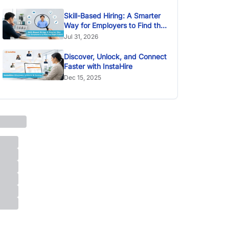
Skill-Based Hiring: A Smarter
Way for Employers to Find the
Right Talent
Jul 31, 2026
Discover, Unlock, and Connect
Faster with InstaHire
Dec 15, 2025