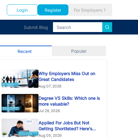
Login
Register
For Employers
Submit Blog
Popular
Recent
Why Employers Miss Out on
Great Candidates
Aug 07, 2026
Degree VS Skills: Which one is
more valuable?
Jul 29, 2026
Applied For Jobs But Not
Getting Shortlisted? Here’s
Why
Aug 05, 2026