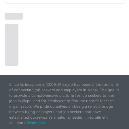
Since its inception in 2009, Merojob has been at the forefront
of connecting job seekers and employers in Nepal. The goal is
to provide a comprehensive platform for job seekers to find
jobs in Nepal and for employers to find the right fit for their
organization. We pride ourselves on being a reliable bridge
between hiring employers and job seekers and have
established ourselves as a national leader in recruitment
solutions.
Read more...