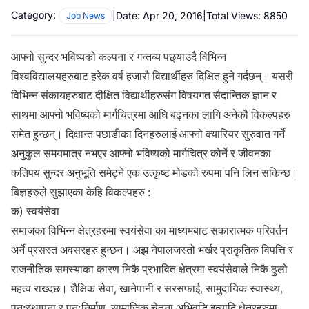
Category:
|
Date:
Apr 20, 2016
|
Total Views:
8850
Job News
आफ्नो सुन्दर भविष्यको कल्पना र गन्तव्य पछ्याउदै विभिन्न
विश्वविद्यालयहरुबाट हरेक वर्ष हजारौ विद्यार्थीहरु दिक्षित हुने गर्दछन्। यसरी
विभिन्न संकायहरुबाट दीक्षित विद्यार्थीहरुसंग विषयगत सैदान्तिक ज्ञान र
साथमा आफ्नो भविष्यको मार्गचित्रमा आघि बढ्नका लागि अनेकौ विकल्पहरु
समेत हुन्छन्। दिक्षान्त पछाडीका दिनहरुलाई आफ्नो क्यारियर सुरुवात गर्ने
अनुकुल समयमात्र नभएर आफ्नो भविष्यको मार्गचित्र कोर्ने र जीवनका
कतिपय सुन्दर अनुभूति समेट्ने एक उत्कृष्ट मोडको रुपमा पनि लिन सकिन्छ।
बिज्ञहरुले सुझाएका केहि विकल्पहरु :
क) स्वयंसेवा
समाजका विभिन्न क्षेत्रहरुमा स्वयंसेवा का माध्यमबाट सकारात्मक परिवर्तन
अर्ने प्रसस्त अवसरहरु हुन्छन। अझ नेपालजस्तो भर्खर प्राकृतिक विपत्ति र
राजनीतिक समस्याका कारण निकै प्रभावित क्षेत्रमा स्वयंसेवाले निकै ठुलो
महत्व राख्दछ। शैक्षिक सेवा, खानेपानी र सरसफाई, सामुदायिक स्वास्थ्य,
पुन:स्थापना र पुनःनिर्माण, सामाजिक चेतना अभिवृद्धि इत्यादि क्षेत्रहरुमा