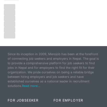
Since its inception in 2009, Merojob has been at the forefront
of connecting job seekers and employers in Nepal. The goal is
to provide a comprehensive platform for job seekers to find
jobs in Nepal and for employers to find the right fit for their
organization. We pride ourselves on being a reliable bridge
between hiring employers and job seekers and have
established ourselves as a national leader in recruitment
solutions.
Read more...
FOR JOBSEEKER
FOR EMPLOYER