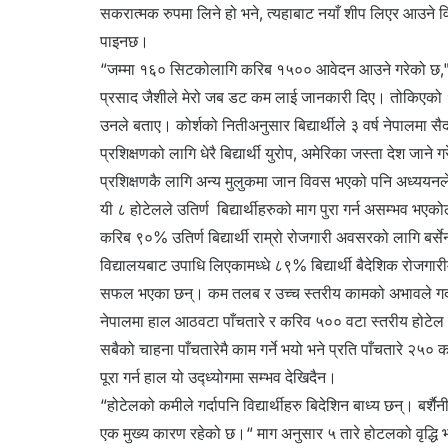
सकरात्मक रुपमा लिने हो भने, त्यहाबाट नयाँ शीप लिएर आउने विद
पाइनछ।
“जम्मा १६० सिटकोलागि करिब १५०० आवेदन आउने गरेको छ," ने
प्रसाद जैशीले मेरो जब डट कम लाई जानकारी दिए। तोकिएको
उनले बताए। कोर्शको नितीअनुसार बिद्यार्थीले ३ वर्ष नेपालमा सैदा
प्रशिक्षणको लागि धेरै बिद्यार्थी युरोप, अमेरिका जस्ता देश जाने
प्रशिक्षणकै लागि अन्य मुलुकमा जान विवस भएको पनि अध्ययनले
यी ८ होटेलले उतिर्ण बिद्यार्थीहरुको माग पुरा गर्न असम्भव भए
करिब ९०% उतिर्ण बिद्यार्थी राम्रो रोजगारी अवसरको लागि बर्
विद्यालयबाट उपाधि लिएकामध्धे ८९% बिद्यार्थी बैदेशिक रोजगारीम
सफल भएका छन्। कम तलब र उच्च स्तरीय कामको अभावले गर्दा 
नेपालमा हाल आठवटा पाँचतारे र करिव ५०० वटा स्तरीय होटेल मात्
सबैको चाहना पाँचतारेमै काम गर्ने भयो भने प्रति पाँचतारे २५० कर्मच
पूरा गर्न हाल यो उद्ध्योगमा सम्भव देखिदैन।
“होटेलको कमीले गर्दापनि विद्यार्थीहरु बिदेशिन बाध्य छन्। बर्शैन
एक मुख्य कारण रहेको छ।“ माग अनुसार ५ तारे होटलको वृद्धि भएम