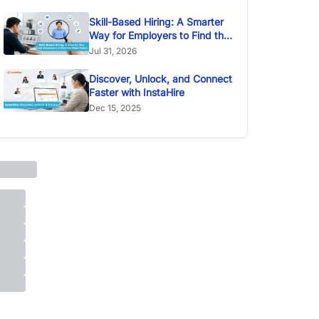
Skill-Based Hiring: A Smarter
Way for Employers to Find the
Right Talent
Jul 31, 2026
Discover, Unlock, and Connect
Faster with InstaHire
Dec 15, 2025