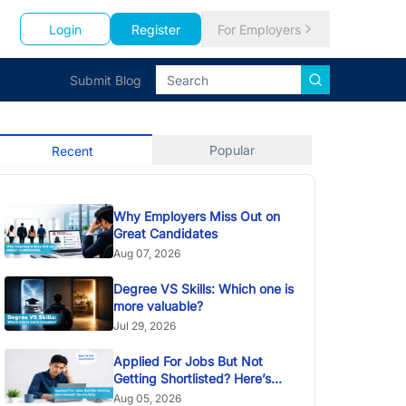
Login
Register
For Employers
Submit Blog
Popular
Recent
Why Employers Miss Out on
Great Candidates
Aug 07, 2026
Degree VS Skills: Which one is
more valuable?
Jul 29, 2026
Applied For Jobs But Not
Getting Shortlisted? Here’s
Why
Aug 05, 2026