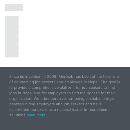
Since its inception in 2009, Merojob has been at the forefront
of connecting job seekers and employers in Nepal. The goal is
to provide a comprehensive platform for job seekers to find
jobs in Nepal and for employers to find the right fit for their
organization. We pride ourselves on being a reliable bridge
between hiring employers and job seekers and have
established ourselves as a national leader in recruitment
solutions.
Read more...