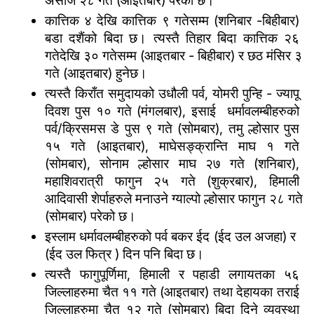
असोज २८ गते (आइतबार) परेको छ।
कात्तिक
 ४ देखि 
कात्तिक
 ९ गतेसम्म (शनिबार -बिहीबार) 
बडा दशैंको बिदा छ। त्यस्तै तिहार बिदा कात्तिक २६ 
गतेदेखि ३० गतेसम्म (आइतबार - बिहीबार) र छठ 
मंसिर
 ३ 
गते (आइतबार)
हुनेछ।
त्यस्तै किराँत समुदायको उधौली पर्व, योमरी पुन्हि - ज्यापू 
दिवश पुस १० गते (मंगलबार), इसाई  धर्मावलम्बीहरुको 
पर्व/क्रिसमस डे पुस ९ गते (सोमबार), तमु ल्होसार पुस 
१५ गते (आइतबार), माघेसङ्क्रान्ति माघ १ गते 
(सोमबार), सोनाम ल्होसार माघ २७ गते (शनिबार), 
महाशिवरात्री फागुन २५ गते (शुक्रबार), हिमाली 
आदिवासी शेर्पाहरुले मनाउने ग्याल्पो ल्होसार फागुन २८ गते 
(सोमबार) परेको छ। 
इस्लाम धर्मावलम्बीहरुको पर्व बकर ईद (ईद उल अजहा) र  
(ईद उल फित्र ) दिन पनि बिदा छ।
त्यस्तै फागुपूर्णिमा, हिमाली र पहाडी लगायतका ५६ 
जिल्लाहरुमा 
चैत ११ 
गते (आइतबार) तथा देहायका तराई 
जिल्लाहरुमा चैत १२ गते (सोमबार) बिदा दिने व्यवस्था 