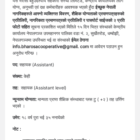
यस भरोसा बहुउद्देश्यीय सहकारी संस्था लिमिटेड, केन्द्रीय कार्यालयको लागि
योग्य, अनुभवी एवं दक्ष कर्मचारीहरु आवश्यक भएको हुँदा
ईच्छुक नेपाली
नागरिकहरुले आफ्नो व्यक्तिगत विवरण, शैक्षिक योग्यताको प्रमाणपत्रहरुको
प्रतिलिपी, नागरिकता प्रमाणपत्रको प्रतिलिपी र पासपोर्ट साईजको २ प्रति
फोटो सहित
सूचना प्रकाशित भएको मितिले १५ दिन भित्र संस्थाको केन्द्रीय
कार्यालय नेपालगञ्ज उपमहानगर पालिका वडा नं. २, सुर्खेतरोड, धम्बोझी,
नेपालगञ्जमा उपस्थित भई वा संस्थाको
ईमेल ठेगाना
info.bharosacooperative@gmail. com
मा आवेदन पठाउन हुन
अनुरोध गरिन्छ ।
पद:
सहायक (Assistant)
संख्या:
केही
तह:
सहायक (Assistant level)
न्युनतम योग्यता:
मान्यता प्राप्त शैक्षिक संस्थाबाट प्लस टु ( +२ ) तह उर्त्तिण
भएको ।
उमेर:
१८ वर्ष पुरा भई ३५ ननाघेको
नोट :