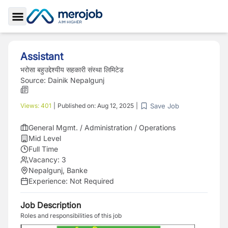
Toggle Sidebar
Assistant
भरोसा बहुउद्देश्यीय सहकारी संस्था लिमिटेड
Source:
Dainik Nepalgunj
Save Job
Views:
401
|
Published on:
Aug 12, 2025
|
General Mgmt. / Administration / Operations
Mid Level
Full Time
Vacancy:
3
Nepalgunj, Banke
Experience:
Not Required
Job Description
Roles and responsibilities of this job