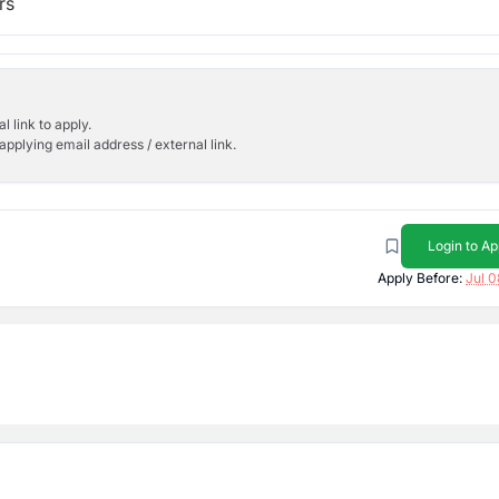
rs
l link to apply.
applying email address / external link.
Login to Ap
Apply Before:
Jul 0