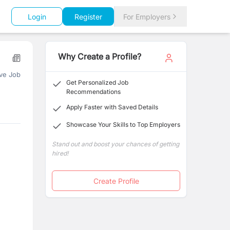
Login
Register
For Employers
Why Create a Profile?
ve Job
Get Personalized Job
Recommendations
Apply Faster with Saved Details
Showcase Your Skills to Top Employers
Stand out and boost your chances of getting
hired!
Create Profile