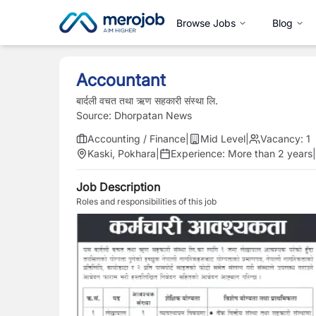
Browse Jobs
Blog
Accountant
बार्दली वचत तथा ऋण सहकारी संस्था लि.
Source:
Dhorpatan News
Accounting / Finance
|
Mid Level
|
Vacancy:
1
Kaski, Pokhara
|
Experience:
More than 2 years
|
Job Description
Roles and responsibilities of this job