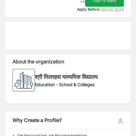
Login to Apply
Apply Before:
Oct 04, 2024
About the organization
श्री मिलरहवा माध्यमिक विद्यालय
Education - School & Colleges
Why Create a Profile?
Get Personalized Job Recommendations