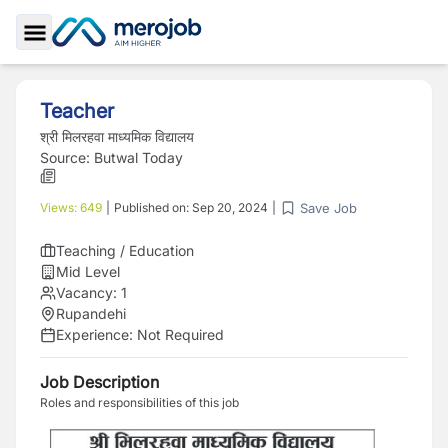
Toggle Sidebar
Teacher
श्री मिलरहवा माध्यमिक विद्यालय
Source:
Butwal Today
Save Job
Views:
649
|
Published on:
Sep 20, 2024
|
Teaching / Education
Mid Level
Vacancy:
1
Rupandehi
Experience:
Not Required
Job Description
Roles and responsibilities of this job