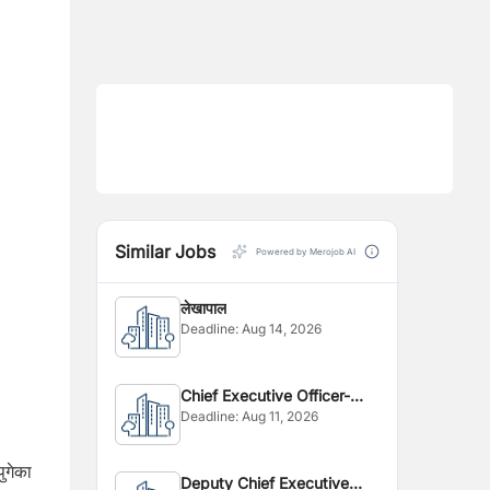
Similar Jobs
Powered by Merojob AI
लेखापाल
Deadline:
Aug 14, 2026
Chief Executive Officer-
Deadline:
Aug 11, 2026
CEO
ुगेका
Deputy Chief Executive