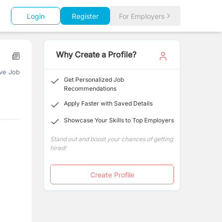
Login
Register
For Employers
Why Create a Profile?
ve Job
Get Personalized Job
Recommendations
Apply Faster with Saved Details
Showcase Your Skills to Top Employers
Stand out and boost your chances of getting
hired!
Create Profile