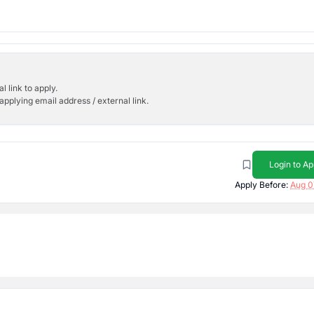
l link to apply.
applying email address / external link.
Login to Ap
Apply Before:
Aug 0