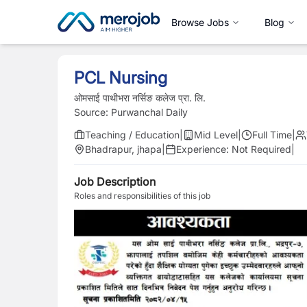
Browse Jobs
Blog
PCL Nursing
ओमसाई पाथीभरा नर्सिङ कलेज प्रा. लि.
Source:
Purwanchal Daily
Teaching / Education
|
Mid Level
|
Full Time
|
Bhadrapur, jhapa
|
Experience:
Not Required
|
Job Description
Roles and responsibilities of this job