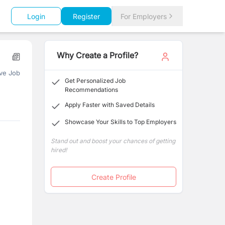
Login
Register
For Employers
Why Create a Profile?
ve Job
Get Personalized Job
Recommendations
Apply Faster with Saved Details
Showcase Your Skills to Top Employers
Stand out and boost your chances of getting
hired!
Create Profile