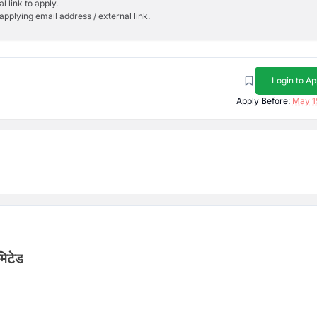
l link to apply.
applying email address / external link.
Login to Ap
Apply Before:
May 1
िमिटेड