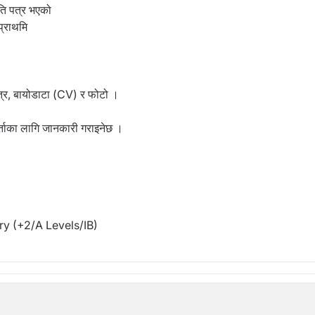
ति पत्र भएको
प्राथमि
पत्र, बायोडाटा (CV) र फोटो ।
र्ताका लागि जानकारी गराइनेछ ।
y (+2/A Levels/IB)