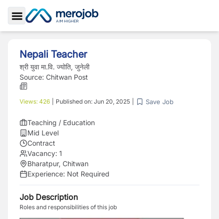
Toggle Sidebar
Nepali Teacher
श्री युवा मा.वि. ज्योति, जुनेली
Source:
Chitwan Post
Save Job
Views:
426
|
Published on:
Jun 20, 2025
|
Teaching / Education
Mid Level
Contract
Vacancy:
1
Bharatpur, Chitwan
Experience:
Not Required
Job Description
Roles and responsibilities of this job