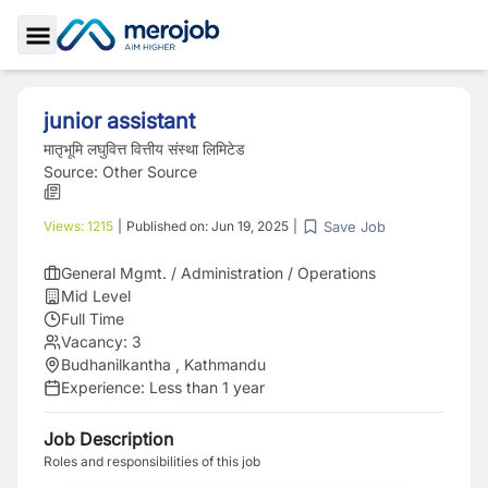
Toggle Sidebar
junior assistant
मातृभूमि लघुवित्त वित्तीय संस्था लिमिटेड
Source:
Other Source
Save Job
Views:
1215
|
Published on:
Jun 19, 2025
|
General Mgmt. / Administration / Operations
Mid Level
Full Time
Vacancy:
3
Budhanilkantha , Kathmandu
Experience:
Less than 1 year
Job Description
Roles and responsibilities of this job