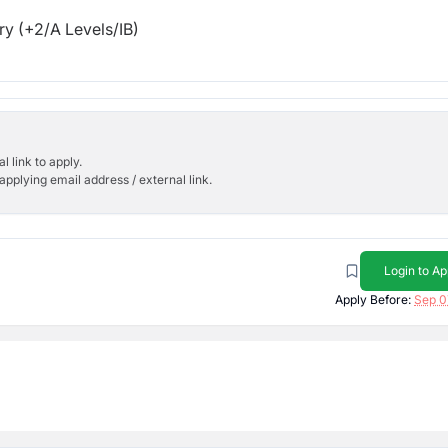
y (+2/A Levels/IB)
l link to apply.
applying email address / external link.
Login to Ap
Apply Before:
Sep 0