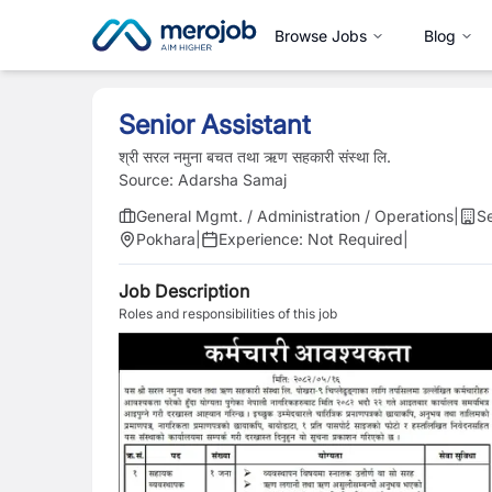
Browse Jobs
Blog
Senior Assistant
श्री सरल नमुना बचत तथा ऋण सहकारी संस्था लि.
Source:
Adarsha Samaj
General Mgmt. / Administration / Operations
|
Se
Pokhara
|
Experience:
Not Required
|
Job Description
Roles and responsibilities of this job