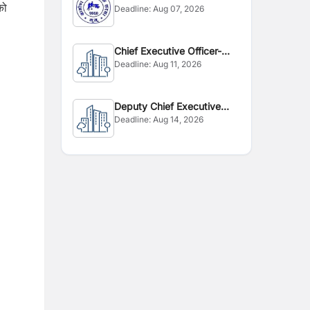
को
Deadline:
Aug 07, 2026
Chief Executive Officer-
Deadline:
Aug 11, 2026
CEO
Deputy Chief Executive
Deadline:
Aug 14, 2026
Officer