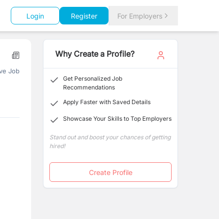
Login
Register
For Employers
Why Create a Profile?
ve Job
Get Personalized Job
Recommendations
Apply Faster with Saved Details
Showcase Your Skills to Top Employers
Stand out and boost your chances of getting
hired!
Create Profile