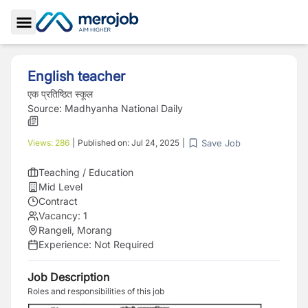
Toggle Sidebar
English teacher
एक प्रतिष्ठित स्कूल
Source:
Madhyanha National Daily
Save Job
Views:
286
|
Published on:
Jul 24, 2025
|
Teaching / Education
Mid Level
Contract
Vacancy:
1
Rangeli, Morang
Experience:
Not Required
Job Description
Roles and responsibilities of this job