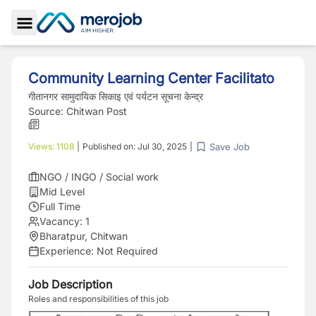
Toggle Sidebar
Community Learning Center Facilitato
गीतानगर सामुदायिक सिकाइ एवं पर्यटन सूचना केन्द्र
Source:
Chitwan Post
Save Job
Views:
1108
|
Published on:
Jul 30, 2025
|
NGO / INGO / Social work
Mid Level
Full Time
Vacancy:
1
Bharatpur, Chitwan
Experience:
Not Required
Job Description
Roles and responsibilities of this job