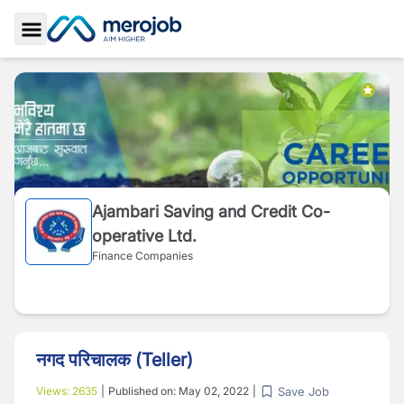
Toggle Sidebar
Ajambari Saving and Credit Co-
operative Ltd.
Finance Companies
नगद परिचालक (Teller)
Save Job
Views:
2635
|
Published on:
May 02, 2022
|