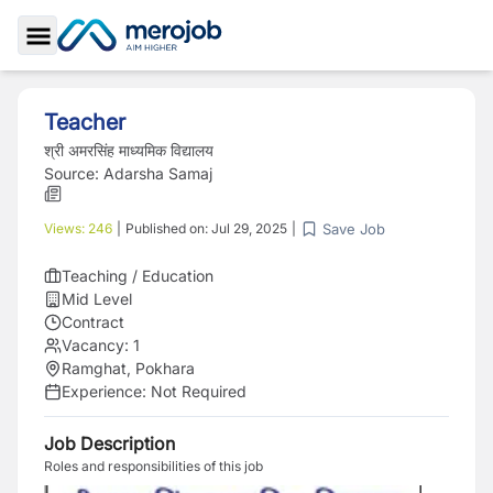
Toggle Sidebar
Teacher
श्री अमरसिंह माध्यमिक विद्यालय
Source:
Adarsha Samaj
Save Job
Views:
246
|
Published on:
Jul 29, 2025
|
Teaching / Education
Mid Level
Contract
Vacancy:
1
Ramghat, Pokhara
Experience:
Not Required
Job Description
Roles and responsibilities of this job