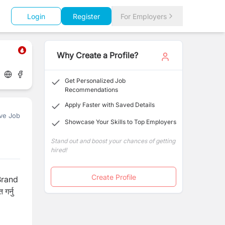
Login
Register
For Employers
Why Create a Profile?
Get Personalized Job
Recommendations
Apply Faster with Saved Details
ve Job
Showcase Your Skills to Top Employers
Stand out and boost your chances of getting
hired!
Create Profile
 Brand
गर्नु