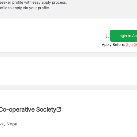
bseeker profile with easy apply process.
ile to apply via your profile.
Login to Ap
Apply Before:
Sep 0
 Co-operative Society
wk, Nepal