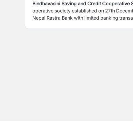
Bindhavasini Saving and Credit Cooperative S
operative society established on 27th December 1993 registered under cooperative Act 1991, approval from
Nepal Rastra Bank with limited banking trans